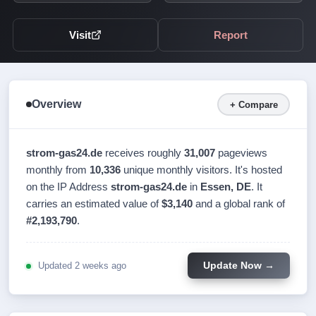
Visit
Report
Overview
+ Compare
strom-gas24.de
receives roughly
31,007
pageviews
monthly from
10,336
unique monthly visitors. It's hosted
on the IP Address
strom-gas24.de
in
Essen, DE
. It
carries an estimated value of
$3,140
and a global rank of
#2,193,790
.
Updated 2 weeks ago
Update Now →