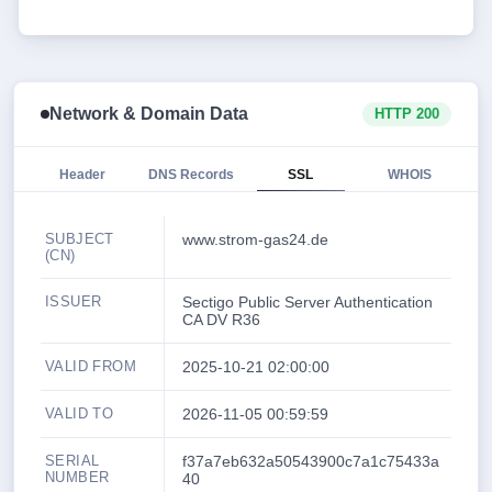
Network & Domain Data
HTTP 200
Header
DNS Records
SSL
WHOIS
SUBJECT
www.strom-gas24.de
(CN)
ISSUER
Sectigo Public Server Authentication
CA DV R36
VALID FROM
2025-10-21 02:00:00
VALID TO
2026-11-05 00:59:59
SERIAL
f37a7eb632a50543900c7a1c75433a
NUMBER
40